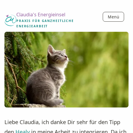
Claudia's Energieinsel
Menü
PRAXIS FÜR GANZHEITLICHE
ENERGIEARBEIT
Liebe Claudia, ich danke Dir sehr für den Tipp
den
Healy
in meine Arbeit zu integrieren. Da ich