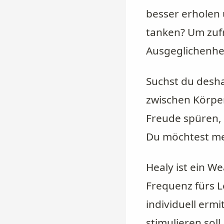
besser erholen 
tanken? Um zufr
Ausgeglichenhei
Suchst du desha
zwischen Körper
Freude spüren, 
Du möchtest me
Healy ist ein W
Frequenz fürs Le
individuell erm
stimulieren so