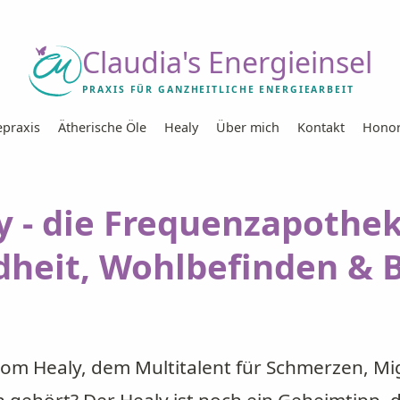
Claudia's Energieinsel
PRAXIS FÜR GANZHEITLICHE ENERGIEARBEIT
epraxis
Ätherische Öle
Healy
Über mich
Kontakt
Honor
y - die Frequenzapothek
heit, Wohlbefinden & 
vom Healy, dem Multitalent für Schmerzen, M