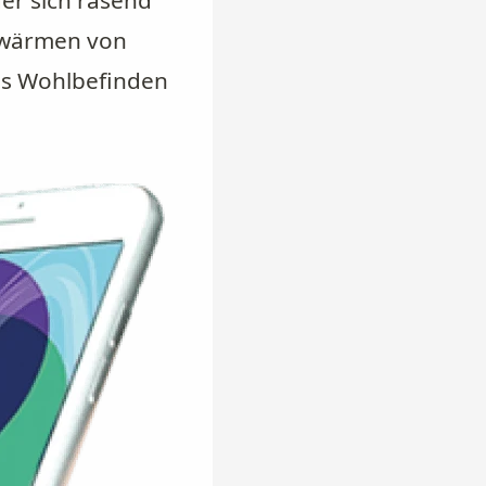
er sich rasend
chwärmen von
as Wohlbefinden