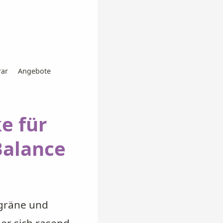
ar
Angebote
e für
Balance
igräne und