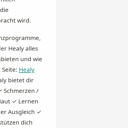
die
racht wird.
uenzprogramme,
r Healy alles
bieten und wie
 Seite:
Healy
y bietet dir
✓ Schmerzen /
Haut ✓ Lernen
er Ausgleich ✓
tützen dich