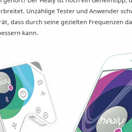
 gehört? Der Healy ist noch ein Geheimtipp, d
verbreitet. Unzählige Tester und Anwender s
ät, dass durch seine gezielten Frequenzen d
bessern kann.