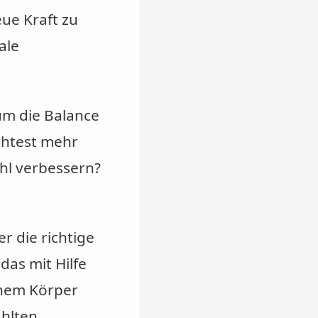
ue Kraft zu
ale
um die Balance
chtest mehr
hl verbessern?
r die richtige
das mit Hilfe
inem Körper
ählten