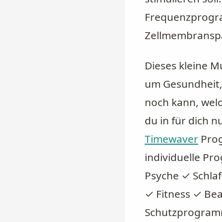
Frequenzprogram
Zellmembranspa
Dieses kleine M
um Gesundheit, 
noch kann, wel
du in für dich n
Timewaver
Prog
individuelle P
Psyche ✓ Schla
✓ Fitness ✓ Be
Schutzprogramm