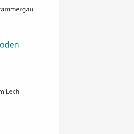
berammergau
hoden
am Lech
e