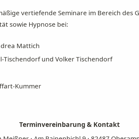
mäßige vertiefende Seminare im Bereich des G
tät sowie Hypnose bei:
drea Mattich
l-Tischendorf und Volker Tischendorf
offart-Kummer
Terminvereinbarung & Kontakt
a Meißner · Am Rainenbichl 9 · 82487 Obera